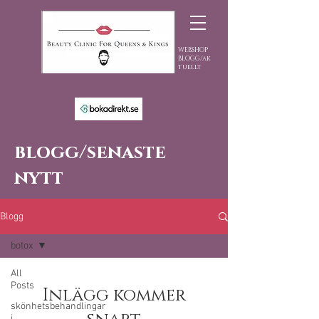
WEBSHOP
BLOGG/ak
tuellt
blogg/senaste
nytt
Blogg
botox
All
Posts
Inlägg kommer
skönhetsbehandlingar
i