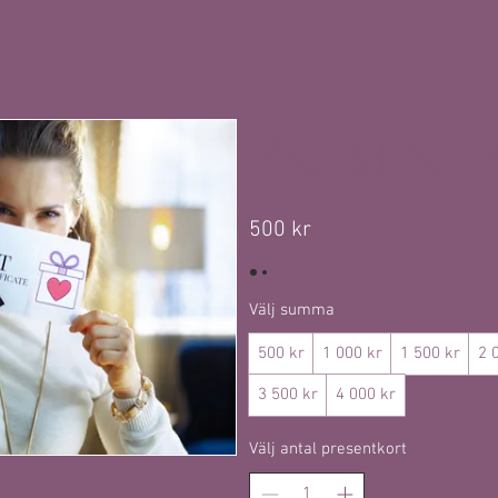
Present
500 kr
Välj summa
500 kr
1 000 kr
1 500 kr
2 
3 500 kr
4 000 kr
Välj antal presentkort