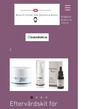
WEBSHOP
BLOGG/ak
tuellt
Eftervårdskit för