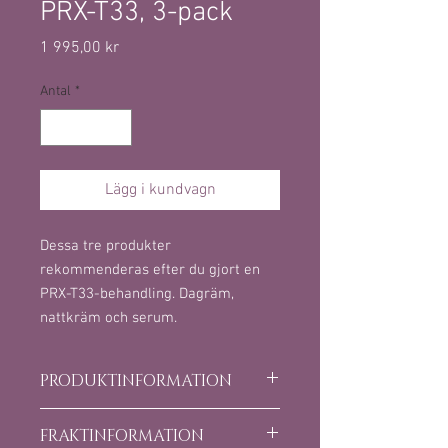
PRX-T33, 3-pack
Pris
1 995,00 kr
Antal
*
Lägg i kundvagn
Dessa tre produkter
rekommenderas efter du gjort en
PRX-T33-behandling. Dagräm,
nattkräm och serum.
PRODUKTINFORMATION
Dagkräm
FRAKTINFORMATION
En mjukgörande dagkräm med Shea